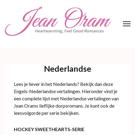
Skip
to
content
(Press
Enter)
Jean Oram
Heartwarming sweet romances.
Nederlandse
Lees je liever in het Nederlands? Bekijk dan deze
Engels-Nederlandse vertalingen. Hieronder vind je
een complete lijst met Nederlandse vertalingen van
Jean Orams lieflijke dorpsromans. Je kunt ook de
leesvolgorde per serie bekijken.
HOCKEY SWEETHEARTS-SERIE