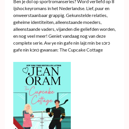
Ben je dol op sportromanseries? Word verliefd op 8
ijshockeyromans in het Nederlandse. Lief, puur en
onweerstaanbaar grappig. Gekunstelde relaties,
geheime identiteiten, alleenstaande moeders,
alleenstaande vaders, vijanden die geliefden worden,
en nog veel meer! Geniet vandaag nog van deze
complete serie. Aw ye nin gafe nin lajɛ min be sɔrɔ
gafe nin kɔnɔ gwansan: The Cupcake Cottage